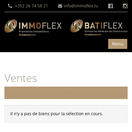
+352 26 74 58 21
info@immoflex.lu
Toggle na
Menu
Ventes
Il n'y a pas de biens pour la sélection en cours.